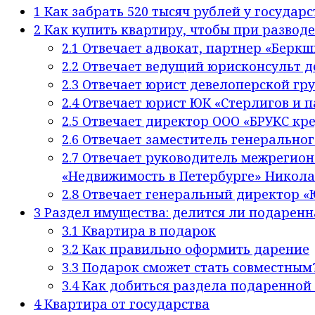
1
Как забрать 520 тысяч рублей у государс
2
Как купить квартиру, чтобы при разводе
2.1
Отвечает адвокат, партнер «Беркш
2.2
Отвечает ведущий юрисконсульт д
2.3
Отвечает юрист девелоперской гру
2.4
Отвечает юрист ЮК «Стерлигов и п
2.5
Отвечает директор ООО «БРУКС кре
2.6
Отвечает заместитель генеральног
2.7
Отвечает руководитель межрегион
«Недвижимость в Петербурге» Никола
2.8
Отвечает генеральный директор «
3
Раздел имущества: делится ли подаренн
3.1
Квартира в подарок
3.2
Как правильно оформить дарение
3.3
Подарок сможет стать совместным
3.4
Как добиться раздела подаренной
4
Квартира от государства