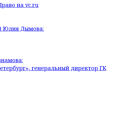
раво на vc.ru
t Юлия Дымова:
знамова:
тербург», генеральный директор ГК