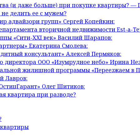
тва (и даже больше) при покупке квартиры? — П
 не делить ее с мужем?
ир адвайзори групп» Сергей Копейкин:
епартамента вторичной недвижимости Est-a-Te
ппы «Сити-XXI век» Василий Шарапов:
артнеры» Екатерина Смолева:
дитный консультант» Алексей Пермяков:
о директора ООО «Изумрудное небо» Ирина Не
альной жилищной программы «Переезжаем в Пе
й Лавров:
ЮстицГарант» Олег Шитиков:
ая квартира при разводе?
?
 квартиры