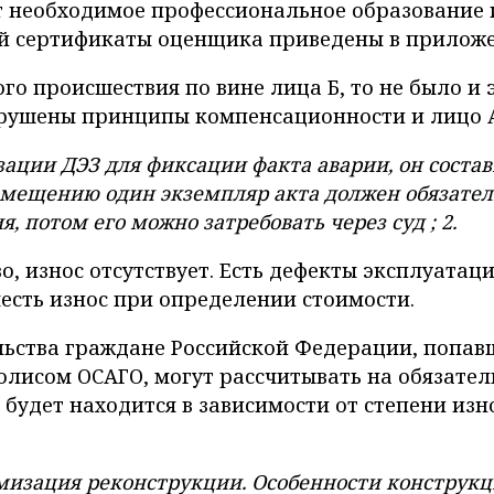
 необходимое профессиональное образование и
й сертификаты оценщика приведены в прилож
о происшествия по вине лица Б, то не было и э
арушены принципы компенсационности и лицо А 
ации ДЭЗ для фиксации факта аварии, он состав
ению один экземпляр акта должен обязательно о
, потом его можно затребовать через суд ; 2.
, износ отсутствует. Есть дефекты эксплуатац
честь износ при определении стоимости.
льства граждане Российской Федерации, попав
лисом ОСАГО, могут рассчитывать на обязател
будет находится в зависимости от степени изно
мизация реконструкции. Особенности конструк