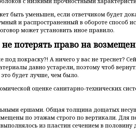
локов с низкими прочностными характеристикам
т быть уменьшен, если ответчиком будет доказ
зумный и распространенный в обороте способ 
договор может установить иное правило.
 не потерять право на возмещен
е под покраску?! А ничего у вас не треснет? С
атериалы давно устарели, поэтому чтоб вернут
это будет лучше, чем было.
омической оценке санитарно-технических сист
ьными ершами. Общая толщина дощатых несущи
мещены по этажам строго по вертикали. Для
выполнялось из пластин сечением в половину д