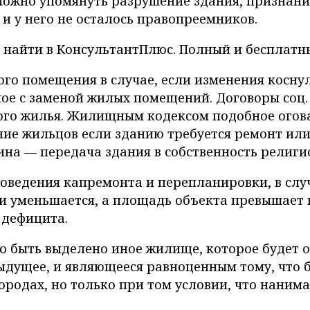
ожно упомянуть разрушение здания, признание
 и у него не осталось правопреемников.
найти в КонсультантПлюс. Полный и бесплатный
го помещения в случае, если изменения косну
ое с заменой жилых помещений. Договоры соц.
го жилья. Жилищным кодексом подобное оговари
ие жильцов если зданию требуется ремонт или 
на — передача здания в собственность религи
роведения капремонта и перепланировки, в слу
и уменьшается, а площадь объекта превышает 
 дефицита.
о быть выделено иное жилище, которое будет о
дыдущее, и являющееся равноценным тому, что 
ородах, но только при том условии, что нанима