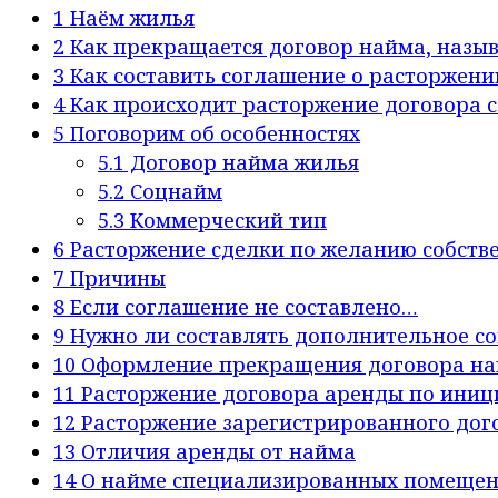
1
Наём жилья
2
Как прекращается договор найма, назы
3
Как составить соглашение о расторжени
4
Как происходит расторжение договора 
5
Поговорим об особенностях
5.1
Договор найма жилья
5.2
Соцнайм
5.3
Коммерческий тип
6
Расторжение сделки по желанию собст
7
Причины
8
Если соглашение не составлено…
9
Нужно ли составлять дополнительное с
10
Оформление прекращения договора н
11
Расторжение договора аренды по иниц
12
Расторжение зарегистрированного дог
13
Отличия аренды от найма
14
О найме специализированных помеще