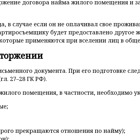
оржение договора найма жилого помещения и за
, в случае если он не оплачивал свое проживан
вартиросъемщику будет предоставлено другое 
, которые применяются при вселении лиц в общ
асторжении
письменного документа. При его подготовке сл
. 27–28 ГК РФ).
жилого помещения, в частности, необходимо ук
ые;
орого прекращаются отношения по найму);
н);