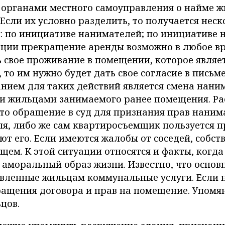
 органами местного самоуправления о найме 
Если их условно разделить, то получается неско
 по инициативе нанимателей; по инициативе н
уации прекращение аренды возможно в любое вр
 свое проживание в помещении, которое являе
и, то им нужно будет дать свое согласие в пис
ием для таких действий является смена нани
и жильцами занимаемого ранее помещения. Рас
то обращение в суд для признания прав нанима
ля, либо же сам квартиросъемщик пользуется 
 его. Если имеются жалобы от соседей, собст
ущем. К этой ситуации относятся и факты, ког
 аморальный образ жизни. Известно, что осно
вленные жильцам коммунальные услуги. Если 
ращения договора и прав на помещение. Упомян
цов.