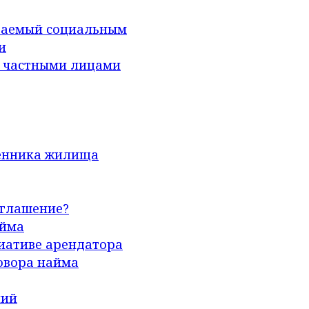
ваемый социальным
и
с частными лицами
венника жилища
оглашение?
айма
иативе арендатора
овора найма
ний