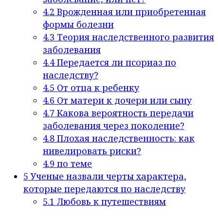
4.2
Врожденная или приобретенная
формы болезни
4.3
Теория наследственного развития
заболевания
4.4
Передается ли псориаз по
наследству?
4.5
От отца к ребенку
4.6
От матери к дочери или сыну
4.7
Какова вероятность передачи
заболевания через поколение?
4.8
Плохая наследственность: как
нивелировать риски?
4.9
по теме
5
Ученые назвали черты характера,
которые передаются по наследству
5.1
Любовь к путешествиям