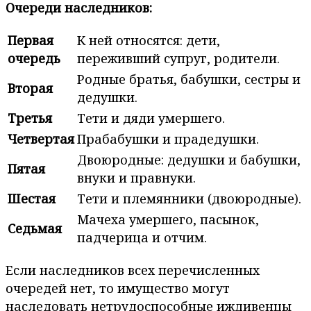
Очереди наследников:
Первая
К ней относятся: дети,
очередь
переживший супруг, родители.
Родные братья, бабушки, сестры и
Вторая
дедушки.
Третья
Тети и дяди умершего.
Четвертая
Прабабушки и прадедушки.
Двоюродные: дедушки и бабушки,
Пятая
внуки и правнуки.
Шестая
Тети и племянники (двоюродные).
Мачеха умершего, пасынок,
Седьмая
падчерица и отчим.
Если наследников всех перечисленных
очередей нет, то имущество могут
наследовать нетрудоспособные иждивенцы