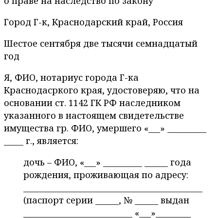
о праве на наследство по закону
Город Г-к, Краснодарский край, Россия
Шестое сентября две тысячи семнадцатый
год
Я, ФИО, нотариус города Г-ка
Краснодасркого края, удостоверяю, что на
основании ст. 1142 ГК РФ наследником
указанного в настоящем свидетельстве
имущества гр. ФИО, умершего «___» __________
_____ г., является:
дочь – ФИО, «___» __________ ______ года
рождения, проживающая по адресу:
______________________________________________
(паспорт серии ______, № ______ выдан
____________________________ «___»_________