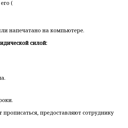
его (
или напечатано на компьютере.
ридической силой:
а.
роки.
т прописаться, предоставляют сотруднику