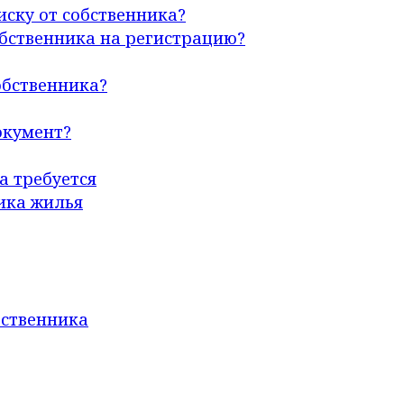
иску от собственника?
обственника на регистрацию?
обственника?
окумент?
а требуется
ика жилья
бственника