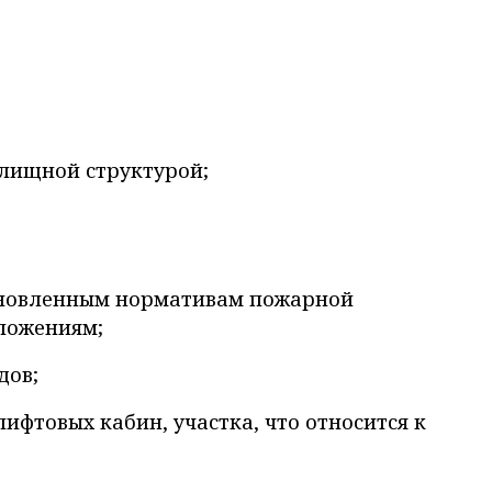
илищной структурой;
тановленным нормативам пожарной
ложениям;
дов;
ифтовых кабин, участка, что относится к