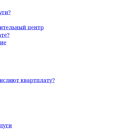
уги?
ительный центр
ате?
ние
исляют квартплату?
луги