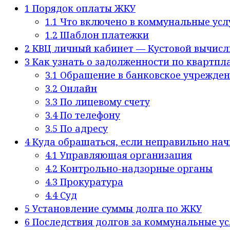
1
Порядок оплаты ЖКУ
1.1
Что включено в коммунальные усл
1.2
Шаблон платежки
2
КВЦ личный кабинет — Кустовой вычисл
3
Как узнать о задолженности по квартпл
3.1
Обращение в банковское учрежде
3.2
Онлайн
3.3
По лицевому счету
3.4
По телефону
3.5
По адресу
4
Куда обращаться, если неправильно нач
4.1
Управляющая организация
4.2
Контрольно-надзорные органы
4.3
Прокуратура
4.4
Суд
5
Установление суммы долга по ЖКУ
6
Последствия долгов за коммунальные ус