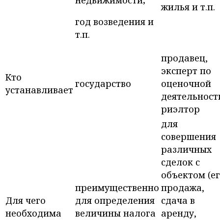
жилья и т.п.
год возведения и
т.п.
продавец,
эксперт по
Кто
государство
оценочной
устанавливает
деятельност
риэлтор
для
совершения
различных
сделок с
объектом (е
преимущественно
продажа,
Для чего
для определения
сдача в
необходима
величины налога
аренду,